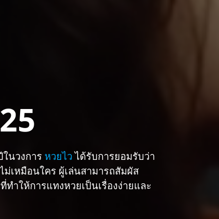
025
 ปีในวงการ
หวยไว
ได้รับการยอมรับว่า
่เหมือนใคร ผู้เล่นสามารถสัมผัส
ี่ทำให้การแทงหวยเป็นเรื่องง่ายและ